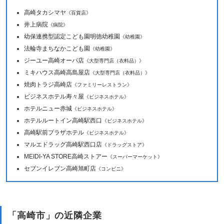
高崎タカシマヤ
《百貨店》
井上病院
《病院》
幼保連携型認定こども園明徳幼稚園
《幼稚園》
法輪寺まちなかこども園
《幼稚園》
ジーユー高崎オーパ店
《大型専門店（衣料品）》
ミキハウス高崎高島屋店
《大型専門店（衣料品）》
焼肉トラジ高崎店
《ファミリーレストラン》
ビジネスホテル寿々屋
《ビジネスホテル》
ホテルニュー赤城
《ビジネスホテル》
ホテルルートイン高崎駅西口
《ビジネスホテル》
高崎駅前プラザホテル
《ビジネスホテル》
マルエドラッグ高崎駅西口店
《ドラッグストア》
MEIDI-YA STORE高崎ストアー
《スーパーマーケット》
セブンイレブン高崎旭町店
《コンビニ》
「高崎市」の近隣企業