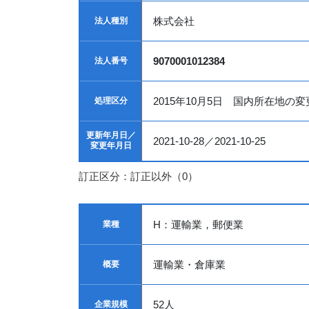
株式会社
法人種別
9070001012384
法人番号
2015年10月5日 国内所在地の変
処理区分
更新年月日／
2021-10-28／2021-10-25
変更年月日
訂正区分：訂正以外（0）
H：運輸業，郵便業
業種
運輸業・倉庫業
概要
52人
企業規模