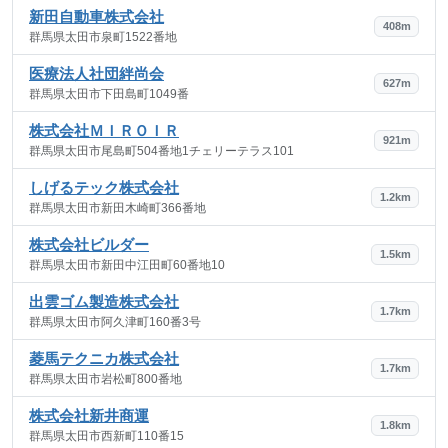
新田自動車株式会社
408m
群馬県太田市泉町1522番地
医療法人社団絆尚会
627m
群馬県太田市下田島町1049番
株式会社ＭＩＲＯＩＲ
921m
群馬県太田市尾島町504番地1チェリーテラス101
しげるテック株式会社
1.2km
群馬県太田市新田木崎町366番地
株式会社ビルダー
1.5km
群馬県太田市新田中江田町60番地10
出雲ゴム製造株式会社
1.7km
群馬県太田市阿久津町160番3号
菱馬テクニカ株式会社
1.7km
群馬県太田市岩松町800番地
株式会社新井商運
1.8km
群馬県太田市西新町110番15