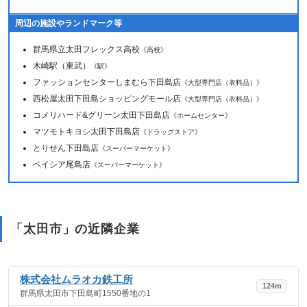
周辺の施設やランドマーク等
群馬県立太田フレックス高校
《高校》
木崎駅（東武）
《駅》
ファッションセンターしまむら下田島店
《大型専門店（衣料品）》
西松屋太田下田島ショッピングモール店
《大型専門店（衣料品）》
コメリハード&グリーン太田下田島店
《ホームセンター》
マツモトキヨシ太田下田島店
《ドラッグストア》
とりせん下田島店
《スーパーマーケット》
ベイシア尾島店
《スーパーマーケット》
「太田市」の近隣企業
株式会社ムラオカ鉄工所
124m
群馬県太田市下田島町1550番地の1