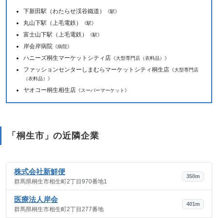
下新田駅（わたらせ渓谷鐵道）
《駅》
丸山下駅（上毛電鉄）
《駅》
富士山下駅（上毛電鉄）
《駅》
岸会岸病院
《病院》
ハニーズ桐生マーケットシティ店
《大型専門店（衣料品）》
ファッションセンターしまむらマーケットシティ桐生店
《大型専門店
（衣料品）》
ヤオコー桐生相生店
《スーパーマーケット》
「桐生市」の近隣企業
株式会社新鮮便
350m
群馬県桐生市相生町2丁目970番地1
医療法人岸会
401m
群馬県桐生市相生町2丁目277番地