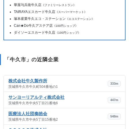
華屋与兵衛牛久店
《ファミリーレストラン》
TAIRAYAエスカード牛久店
《スーパーマーケット》
塚本産業牛久エコ・ステーション
《エコステーション》
Can★Do牛久アステア店
《100円ショップ》
ダイソーエスカード牛久店
《100円ショップ》
「牛久市」の近隣企業
株式会社牛久製作所
333m
茨城県牛久市牛久町504番地の1
サンヨーリアルティ株式会社
447m
茨城県牛久市中央5丁目21番地6
医療法人社団奏皓会
548m
茨城県牛久市中央5丁目15番地2