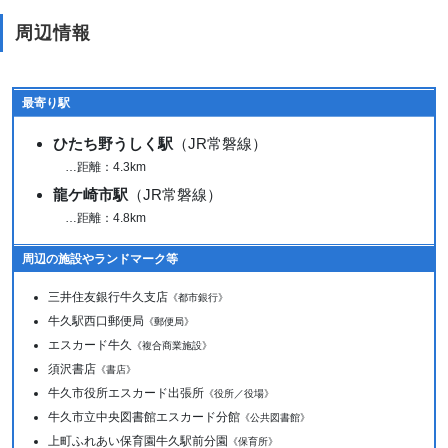
周辺情報
最寄り駅
ひたち野うしく駅
（JR常磐線）
…距離：4.3km
龍ケ崎市駅
（JR常磐線）
…距離：4.8km
周辺の施設やランドマーク等
三井住友銀行牛久支店
《都市銀行》
牛久駅西口郵便局
《郵便局》
エスカード牛久
《複合商業施設》
須沢書店
《書店》
牛久市役所エスカード出張所
《役所／役場》
牛久市立中央図書館エスカード分館
《公共図書館》
上町ふれあい保育園牛久駅前分園
《保育所》