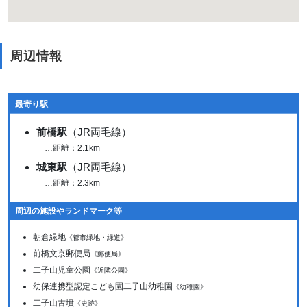
周辺情報
最寄り駅
前橋駅
（JR両毛線）
…距離：2.1km
城東駅
（JR両毛線）
…距離：2.3km
周辺の施設やランドマーク等
朝倉緑地
《都市緑地・緑道》
前橋文京郵便局
《郵便局》
二子山児童公園
《近隣公園》
幼保連携型認定こども園二子山幼稚園
《幼稚園》
二子山古墳
《史跡》