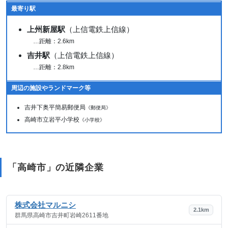
最寄り駅
上州新屋駅
（上信電鉄上信線）
…距離：2.6km
吉井駅
（上信電鉄上信線）
…距離：2.8km
周辺の施設やランドマーク等
吉井下奥平簡易郵便局
《郵便局》
高崎市立岩平小学校
《小学校》
「高崎市」の近隣企業
株式会社マルニシ
2.1km
群馬県高崎市吉井町岩崎2611番地