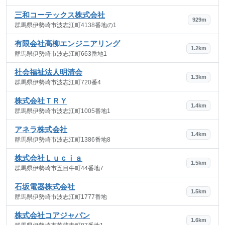
三和コーテックス株式会社
929m
群馬県伊勢崎市波志江町4138番地の1
有限会社高柳エンジニアリング
1.2km
群馬県伊勢崎市波志江町663番地1
社会福祉法人明清会
1.3km
群馬県伊勢崎市波志江町720番4
株式会社ＴＲＹ
1.4km
群馬県伊勢崎市波志江町1005番地1
アネラ株式会社
1.4km
群馬県伊勢崎市波志江町1386番地8
株式会社Ｌｕｃｉａ
1.5km
群馬県伊勢崎市五目牛町44番地7
石坂電器株式会社
1.5km
群馬県伊勢崎市波志江町1777番地
株式会社コアジャパン
1.6km