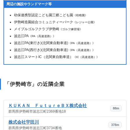
周辺の施設やランドマーク等
幼保連携型認定こども園三郷こども園
《幼稚園》
伊勢崎造園組合コミュニティーパーク
《レジャー公園》
メイプルゴルフクラブ伊勢崎
《ゴルフ練習場》
波志江PA
《PA（高速道路）》
波志江PA(東行き)(北関東自動車道)
《PA（高速道路）》
波志江PA(西行き)(北関東自動車道)
《PA（高速道路）》
波志江スマートIC（北関東自動車道）
《IC（高速道路）》
「伊勢崎市」の近隣企業
ＫＵＫＡＮ ＦｕｔｕｒｅＢＸ株式会社
88m
群馬県伊勢崎市波志江町2369番地18
株式会社宇田川
378m
群馬県伊勢崎市波志江町3734番地