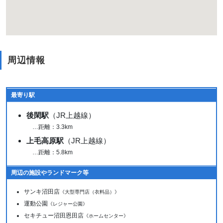
周辺情報
最寄り駅
後閑駅
（JR上越線）
…距離：3.3km
上毛高原駅
（JR上越線）
…距離：5.8km
周辺の施設やランドマーク等
サンキ沼田店
《大型専門店（衣料品）》
運動公園
《レジャー公園》
セキチュー沼田恩田店
《ホームセンター》