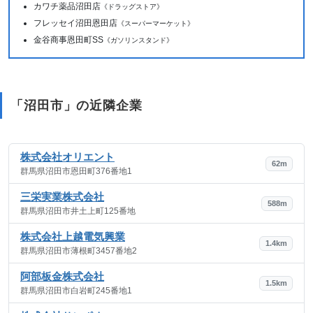
カワチ薬品沼田店
《ドラッグストア》
フレッセイ沼田恩田店
《スーパーマーケット》
金谷商事恩田町SS
《ガソリンスタンド》
「沼田市」の近隣企業
株式会社オリエント
62m
群馬県沼田市恩田町376番地1
三栄実業株式会社
588m
群馬県沼田市井土上町125番地
株式会社上越電気興業
1.4km
群馬県沼田市薄根町3457番地2
阿部板金株式会社
1.5km
群馬県沼田市白岩町245番地1