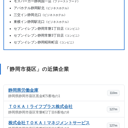
モスバーガー静岡国一店
《ファーストフード》
アパホテル静岡駅北
《ビジネスホテル》
三交イン静岡北口
《ビジネスホテル》
東横イン静岡駅北口
《ビジネスホテル》
セブンイレブン静岡常磐1丁目店
《コンビニ》
セブンイレブン静岡常磐3丁目店
《コンビニ》
セブンイレブン静岡昭和町店
《コンビニ》
「静岡市葵区」の近隣企業
静岡県労働金庫
110m
静岡県静岡市葵区黒金町5番地の1
ＴＯＫＡＩライフプラス株式会社
127m
静岡県静岡市葵区常磐町2丁目6番地の8
株式会社ＴＯＫＡＩマネジメントサービス
127m