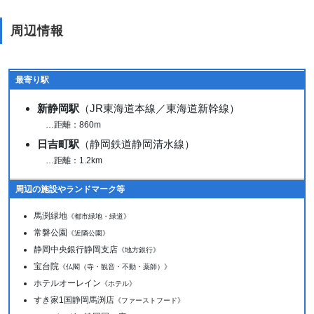
周辺情報
最寄り駅
新静岡駅
（JR東海道本線／東海道新幹線）
…距離：860m
日吉町駅
（静岡鉄道静岡清水線）
…距離：1.2km
周辺の施設やランドマーク等
馬渕緑地
《都市緑地・緑道》
常磐公園
《近隣公園》
静岡中央銀行静岡支店
《地方銀行》
宝台院
《仏閣（寺・観音・不動・薬師）》
ホテルオーレイン
《ホテル》
すき家1国静岡馬渕店
《ファーストフード》