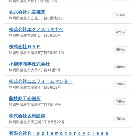
静岡県藤枝市郡1丁目8番33号
株式会社丸宮椎茸
216m
静岡県藤枝市立花1丁目6番地の28
株式会社エクノスワタナベ
471m
静岡県藤枝市緑町1丁目5番10号
株式会社ＨＡＰ
594m
静岡県藤枝市藤枝5丁目6番39-1号
小柳津商事株式会社
689m
静岡県藤枝市大手2丁目11番5号
株式会社ユニフォームセンター
738m
静岡県藤枝市藤枝4丁目8番13号
藤枝商工会議所
746m
静岡県藤枝市藤枝4丁目7番16号
株式会社坂田設備
781m
静岡県藤枝市天王町3丁目5番22号
有限会社Ｒｉｐｐｌｅｍｏｔｏｒｃｙｃｌｅｓｅ