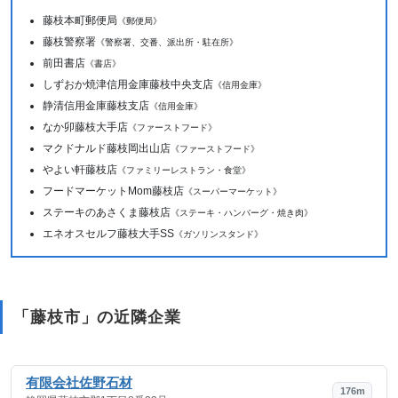
藤枝本町郵便局
《郵便局》
藤枝警察署
《警察署、交番、派出所・駐在所》
前田書店
《書店》
しずおか焼津信用金庫藤枝中央支店
《信用金庫》
静清信用金庫藤枝支店
《信用金庫》
なか卯藤枝大手店
《ファーストフード》
マクドナルド藤枝岡出山店
《ファーストフード》
やよい軒藤枝店
《ファミリーレストラン・食堂》
フードマーケットMom藤枝店
《スーパーマーケット》
ステーキのあさくま藤枝店
《ステーキ・ハンバーグ・焼き肉》
エネオスセルフ藤枝大手SS
《ガソリンスタンド》
「藤枝市」の近隣企業
有限会社佐野石材
176m