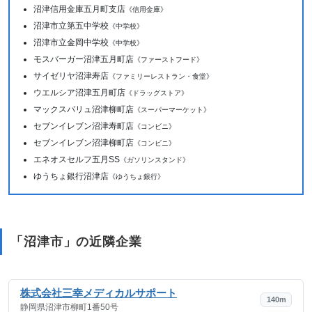
沼津信用金庫五月町支店
《信用金庫》
沼津市立第五中学校
《中学校》
沼津市立金岡中学校
《中学校》
モスバーガー沼津五月町店
《ファーストフード》
サイゼリヤ沼津寿店
《ファミリーレストラン・食堂》
ウエルシア沼津五月町店
《ドラッグストア》
マックスバリュ沼津柳町店
《スーパーマーケット》
セブンイレブン沼津寿町店
《コンビニ》
セブンイレブン沼津柳町店
《コンビニ》
エネオスセルフ五月SS
《ガソリンスタンド》
ゆうちょ銀行沼津店
《ゆうちょ銀行》
「沼津市」の近隣企業
株式会社三幸メディカルサポート
140m
静岡県沼津市柳町1番50号