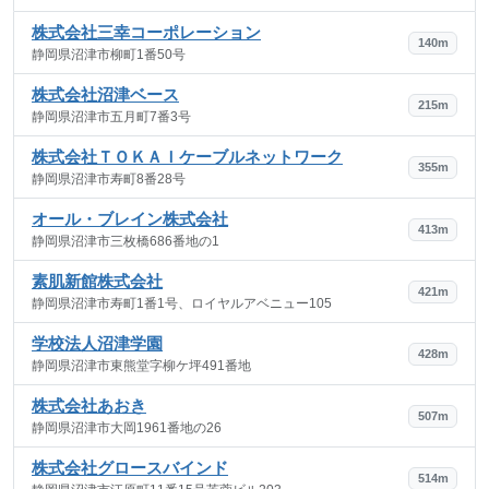
株式会社三幸コーポレーション
140m
静岡県沼津市柳町1番50号
株式会社沼津ベース
215m
静岡県沼津市五月町7番3号
株式会社ＴＯＫＡＩケーブルネットワーク
355m
静岡県沼津市寿町8番28号
オール・ブレイン株式会社
413m
静岡県沼津市三枚橋686番地の1
素肌新館株式会社
421m
静岡県沼津市寿町1番1号、ロイヤルアベニュー105
学校法人沼津学園
428m
静岡県沼津市東熊堂字柳ケ坪491番地
株式会社あおき
507m
静岡県沼津市大岡1961番地の26
株式会社グロースバインド
514m