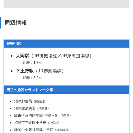
周辺情報
最寄り駅
大岡駅
（JR御殿場線／JR東海道本線）
…距離：1.7km
下土狩駅
（JR御殿場線）
…距離：3.2km
周辺の施設やランドマーク等
沼津郵便局
《郵便局》
沼津北消防署
《消防署》
駿東伊豆消防本部
《消防本部・消防局》
沼津市立金岡小学校
《小学校》
静岡中央銀行沼津北支店
《地方銀行》