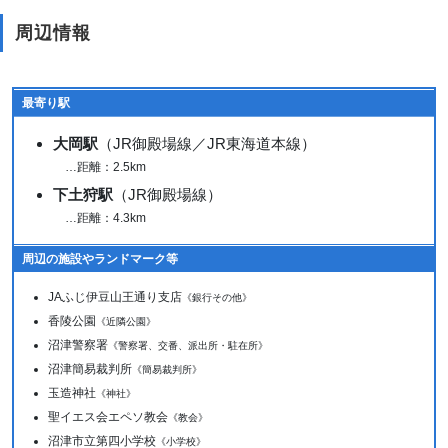
周辺情報
最寄り駅
大岡駅
（JR御殿場線／JR東海道本線）
…距離：2.5km
下土狩駅
（JR御殿場線）
…距離：4.3km
周辺の施設やランドマーク等
JAふじ伊豆山王通り支店
《銀行その他》
香陵公園
《近隣公園》
沼津警察署
《警察署、交番、派出所・駐在所》
沼津簡易裁判所
《簡易裁判所》
玉造神社
《神社》
聖イエス会エペソ教会
《教会》
沼津市立第四小学校
《小学校》