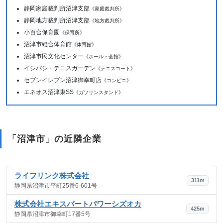
静岡家庭裁判所沼津支部
《家庭裁判所》
静岡地方裁判所沼津支部
《地方裁判所》
小百合保育園
《保育所》
沼津市総合体育館
《体育館》
沼津市民文化センター
《ホール・会館》
イシバシ・テニスガーデン
《テニスコート》
セブンイレブン沼津御幸町店
《コンビニ》
エネオス沼津東SS
《ガソリンスタンド》
「沼津市」の近隣企業
ライフリンク株式会社
311m
静岡県沼津市平町25番6-601号
株式会社エキスパートパワーシズオカ
425m
静岡県沼津市御幸町17番5号