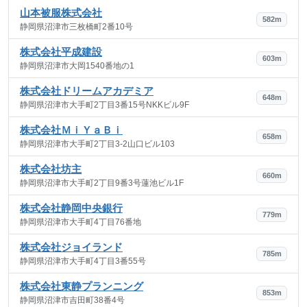
山本被服株式会社
582m
静岡県沼津市三枚橋町2番10号
株式会社平成建設
603m
静岡県沼津市大岡1540番地の1
株式会社ドリームアカデミア
648m
静岡県沼津市大手町2丁目3番15号NKKビル9F
株式会社ＭｉＹａＢｉ
658m
静岡県沼津市大手町2丁目3-2山口ビル103
株式会社坊主
660m
静岡県沼津市大手町2丁目9番3号蓮池ビル1F
株式会社静岡中央銀行
779m
静岡県沼津市大手町4丁目76番地
株式会社ジョイランド
785m
静岡県沼津市大手町4丁目3番55号
株式会社東静プランニング
853m
静岡県沼津市吉田町38番4号