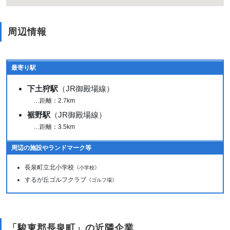
周辺情報
最寄り駅
下土狩駅
（JR御殿場線）
…距離：2.7km
裾野駅
（JR御殿場線）
…距離：3.5km
周辺の施設やランドマーク等
長泉町立北小学校
《小学校》
するが丘ゴルフクラブ
《ゴルフ場》
「駿東郡長泉町」の近隣企業