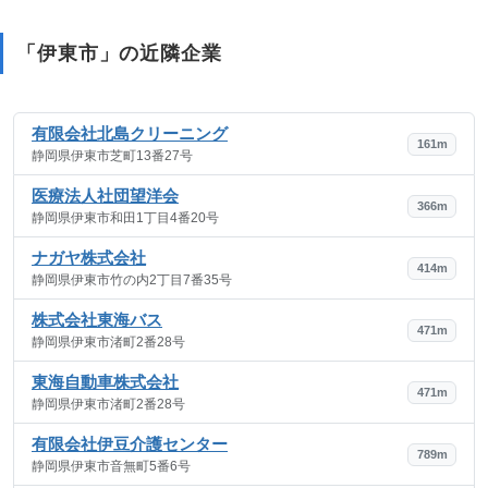
「伊東市」の近隣企業
有限会社北島クリーニング
161m
静岡県伊東市芝町13番27号
医療法人社団望洋会
366m
静岡県伊東市和田1丁目4番20号
ナガヤ株式会社
414m
静岡県伊東市竹の内2丁目7番35号
株式会社東海バス
471m
静岡県伊東市渚町2番28号
東海自動車株式会社
471m
静岡県伊東市渚町2番28号
有限会社伊豆介護センター
789m
静岡県伊東市音無町5番6号