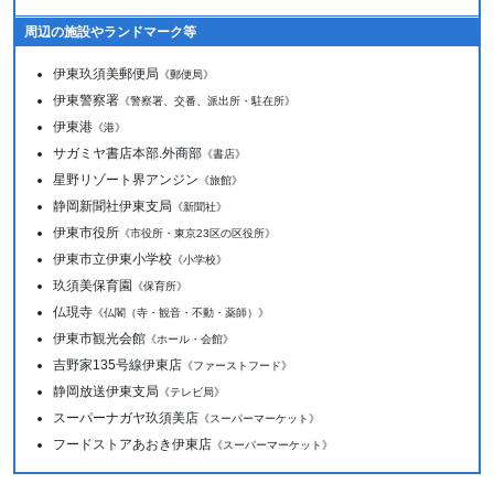
周辺の施設やランドマーク等
伊東玖須美郵便局
《郵便局》
伊東警察署
《警察署、交番、派出所・駐在所》
伊東港
《港》
サガミヤ書店本部.外商部
《書店》
星野リゾート界アンジン
《旅館》
静岡新聞社伊東支局
《新聞社》
伊東市役所
《市役所・東京23区の区役所》
伊東市立伊東小学校
《小学校》
玖須美保育園
《保育所》
仏現寺
《仏閣（寺・観音・不動・薬師）》
伊東市観光会館
《ホール・会館》
吉野家135号線伊東店
《ファーストフード》
静岡放送伊東支局
《テレビ局》
スーパーナガヤ玖須美店
《スーパーマーケット》
フードストアあおき伊東店
《スーパーマーケット》