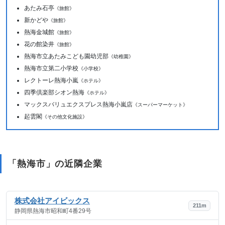
あたみ石亭
《旅館》
新かどや
《旅館》
熱海金城館
《旅館》
花の館染井
《旅館》
熱海市立あたみこども園幼児部
《幼稚園》
熱海市立第二小学校
《小学校》
レクトーレ熱海小嵐
《ホテル》
四季倶楽部シオン熱海
《ホテル》
マックスバリュエクスプレス熱海小嵐店
《スーパーマーケット》
起雲閣
《その他文化施設》
「熱海市」の近隣企業
株式会社アイビックス
211m
静岡県熱海市昭和町4番29号