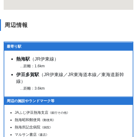
周辺情報
最寄り駅
熱海駅
（JR伊東線）
…距離：1.6km
伊豆多賀駅
（JR伊東線／JR東海道本線／東海道新幹
線）
…距離：3.6km
周辺の施設やランドマーク等
JAふじ伊豆熱海支店
《銀行その他》
熱海昭和郵便局
《郵便局》
熱海所記念病院
《病院》
マルサン書店
《書店》