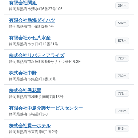
有限会社関組
394m
静岡県熱海市清水町6番27号105
有限会社熱海ダイハツ
502m
静岡県熱海市小嵐町2番7号
有限会社かね八水産
578m
静岡県熱海市水口町12番21号
株式会社リバティアライズ
728m
静岡県熱海市銀座町6番6号サトウ椿ビル2F
株式会社中野
732m
静岡県熱海市銀座町1番18号
株式会社秀花園
771m
静岡県熱海市和田浜南町7番13号
有限会社中島介護サービスセンター
793m
静岡県熱海市福道町3-3
株式会社貫一ホテル
843m
静岡県熱海市東海岸町1番2号