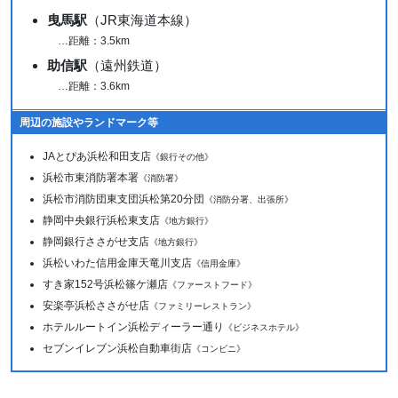
曳馬駅
（JR東海道本線）
…距離：3.5km
助信駅
（遠州鉄道）
…距離：3.6km
周辺の施設やランドマーク等
JAとぴあ浜松和田支店
《銀行その他》
浜松市東消防署本署
《消防署》
浜松市消防団東支団浜松第20分団
《消防分署、出張所》
静岡中央銀行浜松東支店
《地方銀行》
静岡銀行ささがせ支店
《地方銀行》
浜松いわた信用金庫天竜川支店
《信用金庫》
すき家152号浜松篠ケ瀬店
《ファーストフード》
安楽亭浜松ささがせ店
《ファミリーレストラン》
ホテルルートイン浜松ディーラー通り
《ビジネスホテル》
セブンイレブン浜松自動車街店
《コンビニ》