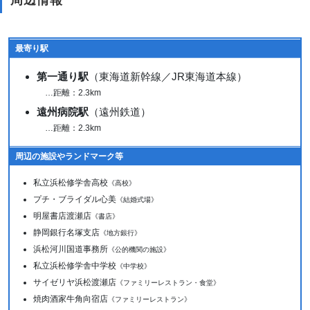
周辺情報
最寄り駅
第一通り駅
（東海道新幹線／JR東海道本線）
…距離：2.3km
遠州病院駅
（遠州鉄道）
…距離：2.3km
周辺の施設やランドマーク等
私立浜松修学舎高校
《高校》
プチ・ブライダル心美
《結婚式場》
明屋書店渡瀬店
《書店》
静岡銀行名塚支店
《地方銀行》
浜松河川国道事務所
《公的機関の施設》
私立浜松修学舎中学校
《中学校》
サイゼリヤ浜松渡瀬店
《ファミリーレストラン・食堂》
焼肉酒家牛角向宿店
《ファミリーレストラン》