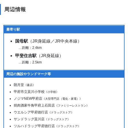
周辺情報
最寄り駅
国母駅
（JR身延線／JR中央本線）
…距離：2.4km
甲斐住吉駅
（JR身延線）
…距離：2.5km
周辺の施設やランドマーク等
朗月堂
《書店》
甲府市立貢川小学校
《小学校》
ノジマNEW甲府店
《大型専門店（電化・家電）》
焼肉酒家牛角甲府上石田店
《ファミリーレストラン》
ウエルシア甲府徳行店
《ドラッグストア》
サンドラッグ貢川店
《ドラッグストア》
ツルハドラッグ甲府徳行店
《ドラッグストア》