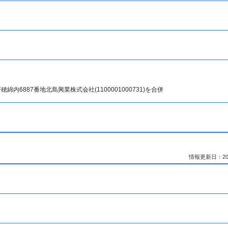
内6887番地北島興業株式会社(1100001000731)を合併
情報更新日：2026