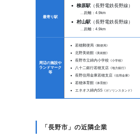
柳原駅
（長野電鉄長野線）
…距離：4.9km
最寄り駅
村山駅
（長野電鉄長野線）
…距離：4.9km
若穂郵便局
《郵便局》
北野美術館
《美術館》
長野市立綿内小学校
《小学校》
周辺の施設や
ランドマーク
八十二銀行若穂支店
《地方銀行》
等
長野信用金庫若穂支店
《信用金庫》
若穂体育館
《体育館》
エネオス綿内SS
《ガソリンスタンド》
「長野市」の近隣企業