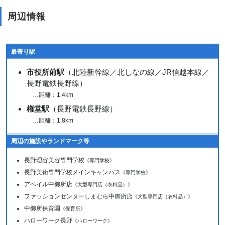
周辺情報
最寄り駅
市役所前駅
（北陸新幹線／北しなの線／JR信越本線／
長野電鉄長野線）
…距離：1.4km
権堂駅
（長野電鉄長野線）
…距離：1.8km
周辺の施設やランドマーク等
長野理容美容専門学校
《専門学校》
長野美術専門学校メインキャンパス
《専門学校》
アベイル中御所店
《大型専門店（衣料品）》
ファッションセンターしまむら中御所店
《大型専門店（衣料品）》
中御所保育園
《保育所》
ハローワーク長野
《ハローワーク》