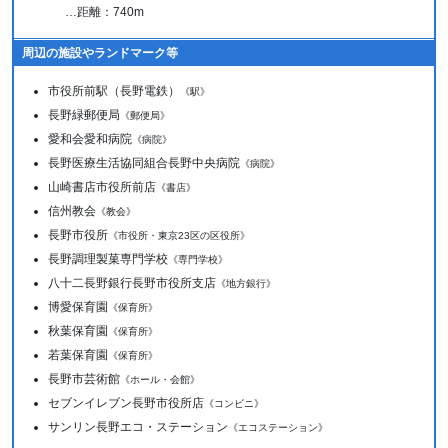
…距離：740m
周辺の施設やランドマーク等
市役所前駅（長野電鉄）
《駅》
長野緑郵便局
《郵便局》
愛和会愛和病院
《病院》
長野医療生活協同組合長野中央病院
《病院》
山崎書店市役所前店
《書店》
信州教会
《教会》
長野市役所
《市役所・東京23区の区役所》
長野調理製菓専門学校
《専門学校》
八十二長野銀行長野市役所支店
《地方銀行》
博愛保育園
《保育所》
秋葉保育園
《保育所》
若葉保育園
《保育所》
長野市芸術館
《ホール・会館》
セブンイレブン長野市役所店
《コンビニ》
サンリン長野エコ・ステーション
《エコステーション》