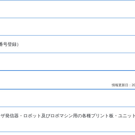
人番号登録）
情報更新日：2026
ーザ発信器・ロボット及びロボマシン用の各種プリント板・ユニッ