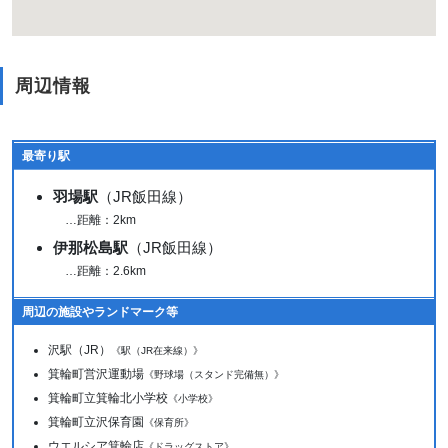
周辺情報
最寄り駅
羽場駅
（JR飯田線）
…距離：2km
伊那松島駅
（JR飯田線）
…距離：2.6km
周辺の施設やランドマーク等
沢駅（JR）
《駅（JR在来線）》
箕輪町営沢運動場
《野球場（スタンド完備無）》
箕輪町立箕輪北小学校
《小学校》
箕輪町立沢保育園
《保育所》
ウエルシア箕輪店
《ドラッグストア》