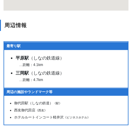
周辺情報
最寄り駅
平原駅
（しなの鉄道線）
…距離：4.1km
三岡駅
（しなの鉄道線）
…距離：4.7km
周辺の施設やランドマーク等
御代田駅（しなの鉄道）
《駅》
西友御代田店
《西友》
ホテルルートインコート軽井沢
《ビジネスホテル》