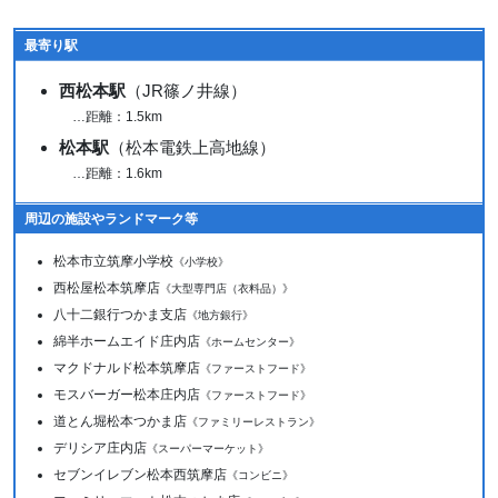
最寄り駅
西松本駅
（JR篠ノ井線）
…距離：1.5km
松本駅
（松本電鉄上高地線）
…距離：1.6km
周辺の施設やランドマーク等
松本市立筑摩小学校
《小学校》
西松屋松本筑摩店
《大型専門店（衣料品）》
八十二銀行つかま支店
《地方銀行》
綿半ホームエイド庄内店
《ホームセンター》
マクドナルド松本筑摩店
《ファーストフード》
モスバーガー松本庄内店
《ファーストフード》
道とん堀松本つかま店
《ファミリーレストラン》
デリシア庄内店
《スーパーマーケット》
セブンイレブン松本西筑摩店
《コンビニ》