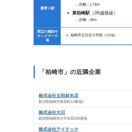
…距離：1.7km
最寄り駅
東柏崎駅
（JR越後線）
…距離：4km
周辺の施設や
柏崎市立日吉小学校
《小学校》
ランドマーク
等
「柏崎市」の近隣企業
株式会社太田材木店
新潟県柏崎市東原町12番地2
株式会社大日
新潟県柏崎市大字矢田184番地
株式会社アイテック