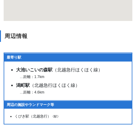
周辺情報
最寄り駅
大池いこいの森駅
（北越急行ほくほく線）
…距離：1.7km
潟町駅
（北越急行ほくほく線）
…距離：4.6km
周辺の施設やランドマーク等
くびき駅（北越急行）
《駅》