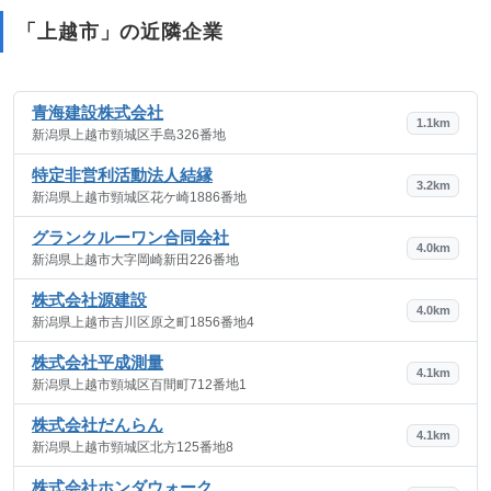
「上越市」の近隣企業
青海建設株式会社
1.1km
新潟県上越市頸城区手島326番地
特定非営利活動法人結縁
3.2km
新潟県上越市頸城区花ケ崎1886番地
グランクルーワン合同会社
4.0km
新潟県上越市大字岡崎新田226番地
株式会社源建設
4.0km
新潟県上越市吉川区原之町1856番地4
株式会社平成測量
4.1km
新潟県上越市頸城区百間町712番地1
株式会社だんらん
4.1km
新潟県上越市頸城区北方125番地8
株式会社ホンダウォーク