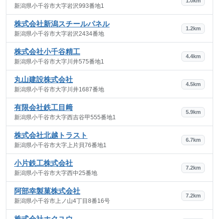
1.0km
新潟県小千谷市大字岩沢993番地1
株式会社新潟スチールパネル
1.2km
新潟県小千谷市大字岩沢2434番地
株式会社小千谷精工
4.4km
新潟県小千谷市大字川井575番地1
丸山建設株式会社
4.5km
新潟県小千谷市大字川井1687番地
有限会社鉄工目﨑
5.9km
新潟県小千谷市大字西吉谷甲555番地1
株式会社北越トラスト
6.7km
新潟県小千谷市大字上片貝76番地1
小片鉄工株式会社
7.2km
新潟県小千谷市大字西中25番地
阿部幸製菓株式会社
7.2km
新潟県小千谷市上ノ山4丁目8番16号
株式会社ホクユウ