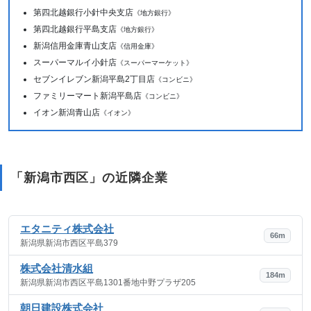
第四北越銀行小針中央支店
《地方銀行》
第四北越銀行平島支店
《地方銀行》
新潟信用金庫青山支店
《信用金庫》
スーパーマルイ小針店
《スーパーマーケット》
セブンイレブン新潟平島2丁目店
《コンビニ》
ファミリーマート新潟平島店
《コンビニ》
イオン新潟青山店
《イオン》
「新潟市西区」の近隣企業
エタニティ株式会社
66m
新潟県新潟市西区平島379
株式会社清水組
184m
新潟県新潟市西区平島1301番地中野プラザ205
朝日建設株式会社