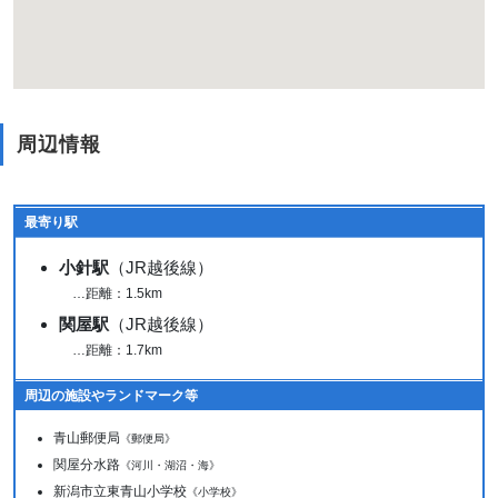
周辺情報
最寄り駅
小針駅
（JR越後線）
…距離：1.5km
関屋駅
（JR越後線）
…距離：1.7km
周辺の施設やランドマーク等
青山郵便局
《郵便局》
関屋分水路
《河川・湖沼・海》
新潟市立東青山小学校
《小学校》