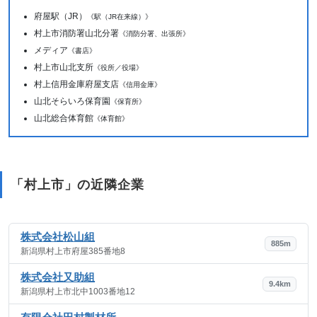
府屋駅（JR）
《駅（JR在来線）》
村上市消防署山北分署
《消防分署、出張所》
メディア
《書店》
村上市山北支所
《役所／役場》
村上信用金庫府屋支店
《信用金庫》
山北そらいろ保育園
《保育所》
山北総合体育館
《体育館》
「村上市」の近隣企業
株式会社松山組
885m
新潟県村上市府屋385番地8
株式会社又助組
9.4km
新潟県村上市北中1003番地12