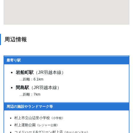
周辺情報
最寄り駅
岩船町駅
（JR羽越本線）
…距離：6.1km
間島駅
（JR羽越本線）
…距離：7km
周辺の施設やランドマーク等
村上市立山辺里小学校
《小学校》
村上運動公園
《レジャー公園》
コメリハード&グリーン村上店
《ホームセンター》