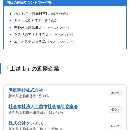
周辺の施設やランドマーク等
JAえちご上越春日支店
《銀行その他》
きっちんやど本舗
《宿泊施設》
吉野家上越高田店
《ファーストフード》
クスリのアオキ藤巻店
《ドラッグストア》
エネオス高田藤巻SS
《ガソリンスタンド》
「上越市」の近隣企業
岡庭商行株式会社
343m
新潟県上越市藤巻7番30号
社会福祉法人上越市社会福祉協議会
436m
新潟県上越市木田新田1丁目1番3号
株式会社クレアス
660m
新潟県上越市大字土橋1822番地14