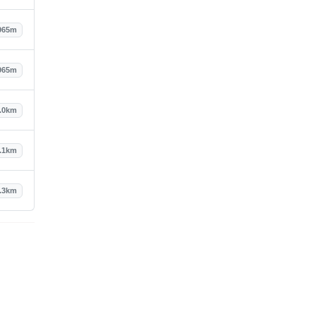
965m
965m
.0km
.1km
.3km