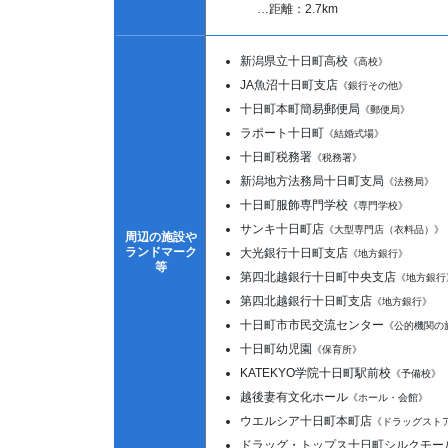
…距離：2.7km
新潟県立十日町高校
《高校》
JA魚沼十日町支店
《銀行その他》
十日町本町簡易郵便局
《郵便局》
ラポート十日町
《結婚式場》
十日町税務署
《税務署》
新潟地方法務局十日町支局
《法務局》
十日町服飾専門学校
《専門学校》
サンキ十日町店
《大型専門店（衣料品）》
周辺の施設や
ランドマーク
大光銀行十日町支店
《地方銀行》
等
第四北越銀行十日町中央支店
《地方銀行
第四北越銀行十日町支店
《地方銀行》
十日町市市民交流センター
《公的機関の
十日町幼児園
《保育所》
KATEKYO学院十日町駅前校
《予備校》
越後妻有文化ホール
《ホール・会館》
ウエルシア十日町本町店
《ドラッグスト
ドラッグ・トップス十日町シルクモー