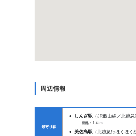
周辺情報
しんざ駅
（JR飯山線／北越
…距離：1.4km
最寄り駅
美佐島駅
（北越急行ほくほく