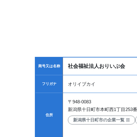
社会福祉法人おりいぶ会
商号又は名称
オリイブカイ
フリガナ
〒
948-0083
新潟県十日町市本町西1丁目253
住所
新潟県十日町市の企業一覧