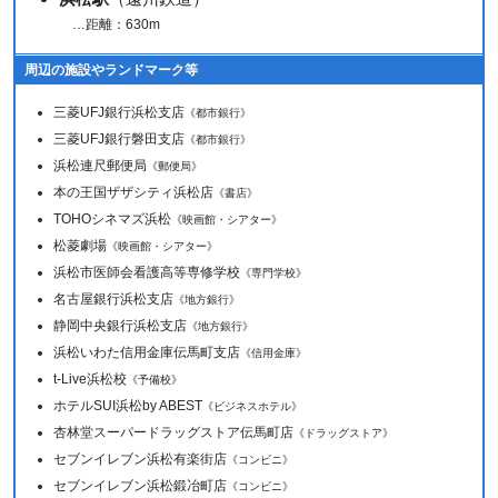
…距離：630m
周辺の施設やランドマーク等
三菱UFJ銀行浜松支店
《都市銀行》
三菱UFJ銀行磐田支店
《都市銀行》
浜松連尺郵便局
《郵便局》
本の王国ザザシティ浜松店
《書店》
TOHOシネマズ浜松
《映画館・シアター》
松菱劇場
《映画館・シアター》
浜松市医師会看護高等専修学校
《専門学校》
名古屋銀行浜松支店
《地方銀行》
静岡中央銀行浜松支店
《地方銀行》
浜松いわた信用金庫伝馬町支店
《信用金庫》
t-Live浜松校
《予備校》
ホテルSUI浜松by ABEST
《ビジネスホテル》
杏林堂スーパードラッグストア伝馬町店
《ドラッグストア》
セブンイレブン浜松有楽街店
《コンビニ》
セブンイレブン浜松鍛冶町店
《コンビニ》