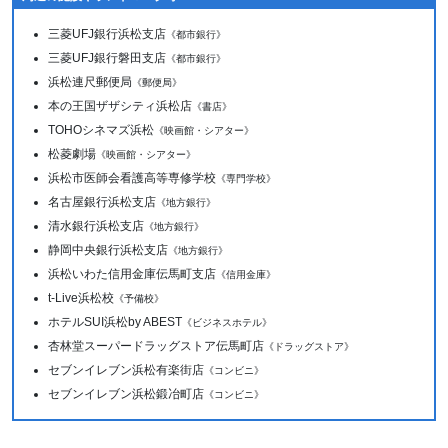
三菱UFJ銀行浜松支店
《都市銀行》
三菱UFJ銀行磐田支店
《都市銀行》
浜松連尺郵便局
《郵便局》
本の王国ザザシティ浜松店
《書店》
TOHOシネマズ浜松
《映画館・シアター》
松菱劇場
《映画館・シアター》
浜松市医師会看護高等専修学校
《専門学校》
名古屋銀行浜松支店
《地方銀行》
清水銀行浜松支店
《地方銀行》
静岡中央銀行浜松支店
《地方銀行》
浜松いわた信用金庫伝馬町支店
《信用金庫》
t-Live浜松校
《予備校》
ホテルSUI浜松by ABEST
《ビジネスホテル》
杏林堂スーパードラッグストア伝馬町店
《ドラッグストア》
セブンイレブン浜松有楽街店
《コンビニ》
セブンイレブン浜松鍛冶町店
《コンビニ》