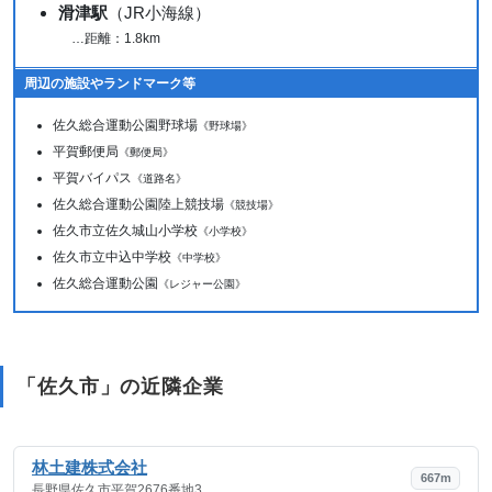
滑津駅
（JR小海線）
…距離：1.8km
周辺の施設やランドマーク等
佐久総合運動公園野球場
《野球場》
平賀郵便局
《郵便局》
平賀バイパス
《道路名》
佐久総合運動公園陸上競技場
《競技場》
佐久市立佐久城山小学校
《小学校》
佐久市立中込中学校
《中学校》
佐久総合運動公園
《レジャー公園》
「佐久市」の近隣企業
林土建株式会社
667m
長野県佐久市平賀2676番地3