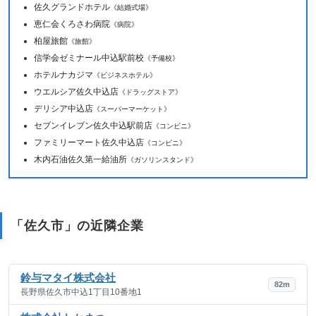
佐久グランドホテル
《結婚式場》
恵仁会くろさわ病院
《病院》
柏屋旅館
《旅館》
信学会ゼミナール中込駅前校
《予備校》
ホテルナカジマ
《ビジネスホテル》
ウエルシア佐久中込店
《ドラッグストア》
デリシア中込店
《スーパーマーケット》
セブンイレブン佐久中込駅前店
《コンビニ》
ファミリーマート佐久中込店
《コンビニ》
木内石油佐久第一給油所
《ガソリンスタンド》
「佐久市」の近隣企業
鈴与マタイ株式会社
82m
長野県佐久市中込1丁目10番地1