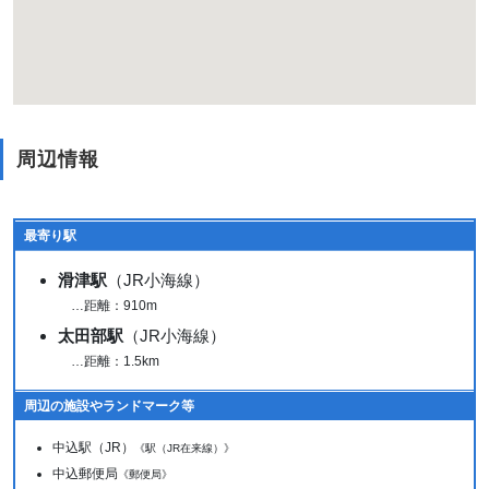
周辺情報
最寄り駅
滑津駅
（JR小海線）
…距離：910m
太田部駅
（JR小海線）
…距離：1.5km
周辺の施設やランドマーク等
中込駅（JR）
《駅（JR在来線）》
中込郵便局
《郵便局》